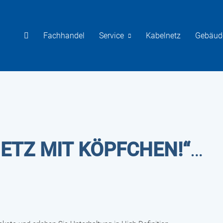
Fachhandel
Service
Kabelnetz
Gebäud
ETZ MIT KÖPFCHEN!“
…